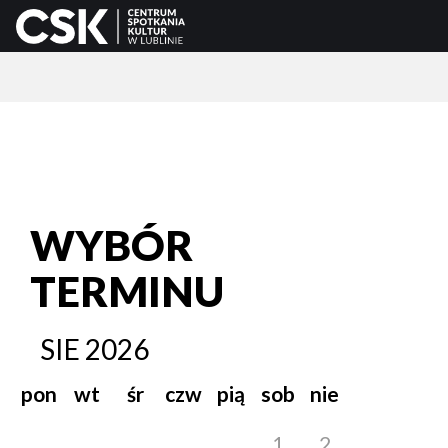
WYBÓR
TERMINU
SIE
2026
pon
wt
śr
czw
pią
sob
nie
1
2