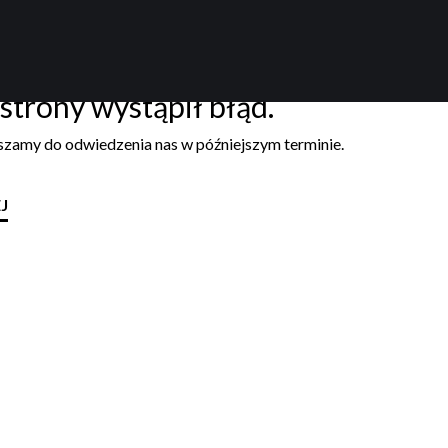
strony wystąpił błąd.
aszamy do odwiedzenia nas w późniejszym terminie.
J