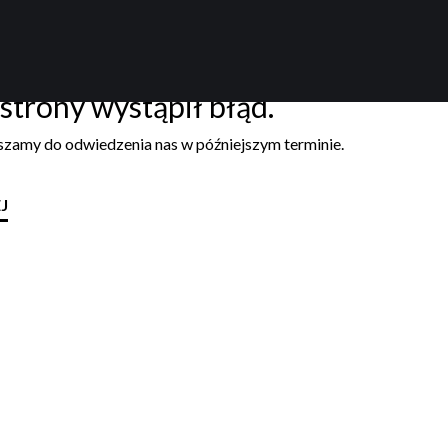
strony wystąpił błąd.
aszamy do odwiedzenia nas w późniejszym terminie.
J