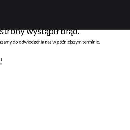
strony wystąpił błąd.
aszamy do odwiedzenia nas w późniejszym terminie.
J