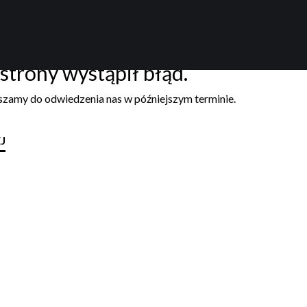
strony wystąpił błąd.
aszamy do odwiedzenia nas w późniejszym terminie.
J