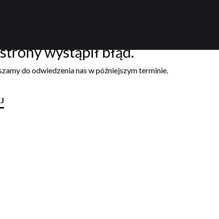
strony wystąpił błąd.
aszamy do odwiedzenia nas w późniejszym terminie.
J