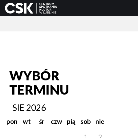
WYBÓR
TERMINU
SIE
2026
pon
wt
śr
czw
pią
sob
nie
1
2