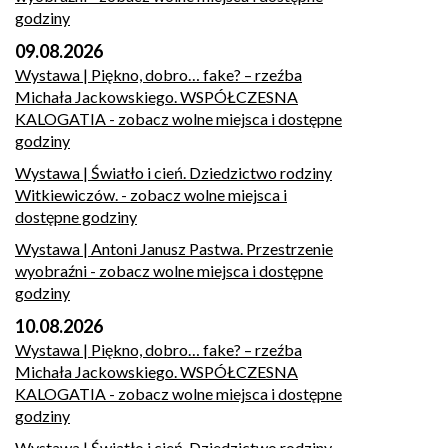
godziny
09.08.2026
Wystawa | Piękno, dobro… fake? – rzeźba
Michała Jackowskiego. WSPÓŁCZESNA
KALOGATIA
- zobacz wolne miejsca i dostępne
godziny
Wystawa | Światło i cień. Dziedzictwo rodziny
Witkiewiczów.
- zobacz wolne miejsca i
dostępne godziny
Wystawa | Antoni Janusz Pastwa. Przestrzenie
wyobraźni
- zobacz wolne miejsca i dostępne
godziny
10.08.2026
Wystawa | Piękno, dobro… fake? – rzeźba
Michała Jackowskiego. WSPÓŁCZESNA
KALOGATIA
- zobacz wolne miejsca i dostępne
godziny
Wystawa | Światło i cień. Dziedzictwo rodziny