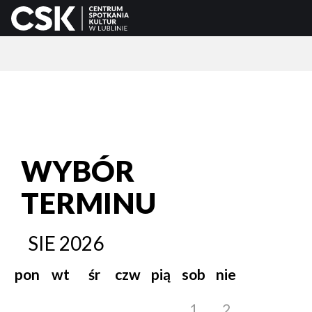
WYBÓR
TERMINU
SIE
2026
pon
wt
śr
czw
pią
sob
nie
1
2