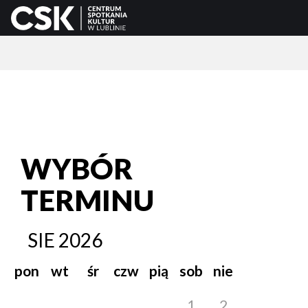
WYBÓR
TERMINU
SIE
2026
pon
wt
śr
czw
pią
sob
nie
1
2