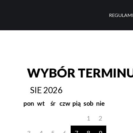
REGULAM
WYBÓR TERMIN
SIE
2026
pon
wt
śr
czw
pią
sob
nie
1
2
3
4
5
6
7
8
9