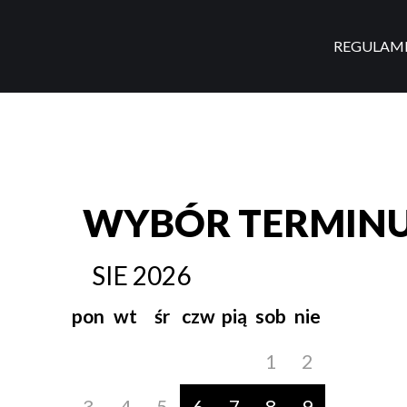
REGULAM
WYBÓR TERMIN
SIE
2026
pon
wt
śr
czw
pią
sob
nie
1
2
3
4
5
6
7
8
9