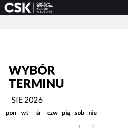
WYBÓR
TERMINU
SIE
2026
pon
wt
śr
czw
pią
sob
nie
1
2