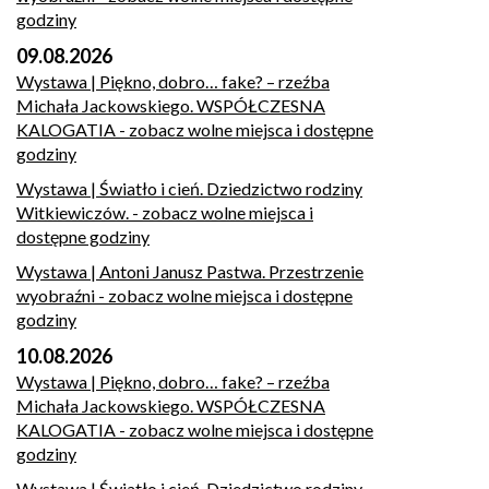
godziny
09.08.2026
Wystawa | Piękno, dobro… fake? – rzeźba
Michała Jackowskiego. WSPÓŁCZESNA
KALOGATIA
- zobacz wolne miejsca i dostępne
godziny
Wystawa | Światło i cień. Dziedzictwo rodziny
Witkiewiczów.
- zobacz wolne miejsca i
dostępne godziny
Wystawa | Antoni Janusz Pastwa. Przestrzenie
wyobraźni
- zobacz wolne miejsca i dostępne
godziny
10.08.2026
Wystawa | Piękno, dobro… fake? – rzeźba
Michała Jackowskiego. WSPÓŁCZESNA
KALOGATIA
- zobacz wolne miejsca i dostępne
godziny
Wystawa | Światło i cień. Dziedzictwo rodziny