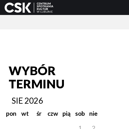
WYBÓR
TERMINU
SIE
2026
pon
wt
śr
czw
pią
sob
nie
1
2