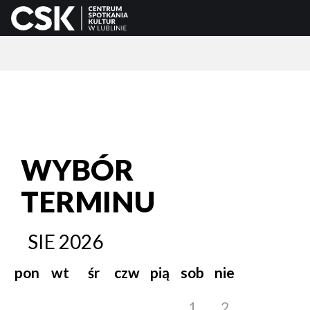
WYBÓR
TERMINU
SIE
2026
pon
wt
śr
czw
pią
sob
nie
1
2