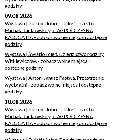
godziny
09.08.2026
Wystawa | Piękno, dobro… fake? – rzeźba
Michała Jackowskiego. WSPÓŁCZESNA
KALOGATIA
- zobacz wolne miejsca i dostępne
godziny
Wystawa | Światło i cień. Dziedzictwo rodziny
Witkiewiczów.
- zobacz wolne miejsca i
dostępne godziny
Wystawa | Antoni Janusz Pastwa. Przestrzenie
wyobraźni
- zobacz wolne miejsca i dostępne
godziny
10.08.2026
Wystawa | Piękno, dobro… fake? – rzeźba
Michała Jackowskiego. WSPÓŁCZESNA
KALOGATIA
- zobacz wolne miejsca i dostępne
godziny
Wystawa | Światło i cień. Dziedzictwo rodziny