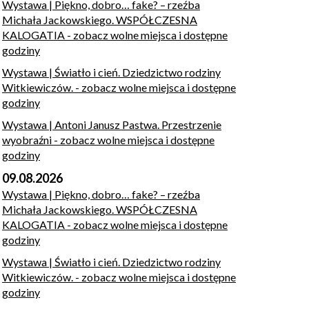
Wystawa | Piękno, dobro… fake? – rzeźba
Michała Jackowskiego. WSPÓŁCZESNA
KALOGATIA
- zobacz wolne miejsca i dostępne
godziny
Wystawa | Światło i cień. Dziedzictwo rodziny
Witkiewiczów.
- zobacz wolne miejsca i dostępne
godziny
Wystawa | Antoni Janusz Pastwa. Przestrzenie
wyobraźni
- zobacz wolne miejsca i dostępne
godziny
09.08.2026
Wystawa | Piękno, dobro… fake? – rzeźba
Michała Jackowskiego. WSPÓŁCZESNA
KALOGATIA
- zobacz wolne miejsca i dostępne
godziny
Wystawa | Światło i cień. Dziedzictwo rodziny
Witkiewiczów.
- zobacz wolne miejsca i dostępne
godziny