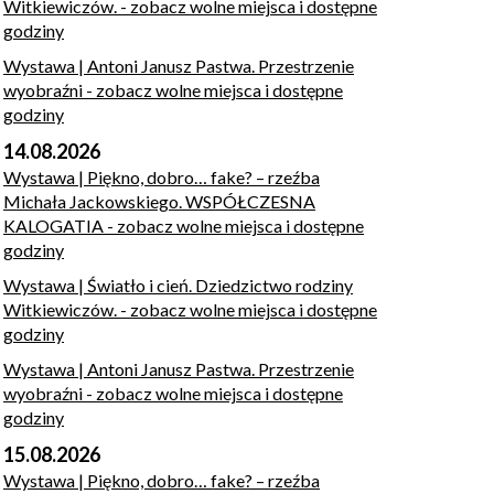
Witkiewiczów.
- zobacz wolne miejsca i dostępne
godziny
Wystawa | Antoni Janusz Pastwa. Przestrzenie
wyobraźni
- zobacz wolne miejsca i dostępne
godziny
14.08.2026
Wystawa | Piękno, dobro… fake? – rzeźba
Michała Jackowskiego. WSPÓŁCZESNA
KALOGATIA
- zobacz wolne miejsca i dostępne
godziny
Wystawa | Światło i cień. Dziedzictwo rodziny
Witkiewiczów.
- zobacz wolne miejsca i dostępne
godziny
Wystawa | Antoni Janusz Pastwa. Przestrzenie
wyobraźni
- zobacz wolne miejsca i dostępne
godziny
15.08.2026
Wystawa | Piękno, dobro… fake? – rzeźba