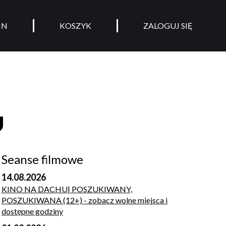
IN
KOSZYK
ZALOGUJ SIĘ
U
Seanse filmowe
14.08.2026
KINO NA DACHU| POSZUKIWANY,
POSZUKIWANA (12+)
- zobacz wolne miejsca i
dostępne godziny