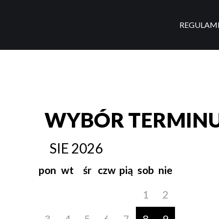
REGULAM
WYBÓR TERMIN
SIE
2026
pon
wt
śr
czw
pią
sob
nie
1
2
3
4
5
6
7
8
9