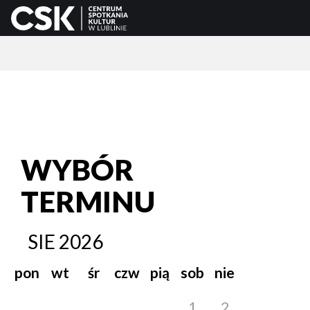
WYBÓR
TERMINU
SIE
2026
pon
wt
śr
czw
pią
sob
nie
1
2