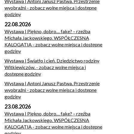
Wystawa | Antoni Janusz Pastwa. Przestrzenie
wyobraźni
- zobacz wolne miejsca i dostępne
godziny
22.08.2026
Wystawa | Piękno, dobro… fake? – rzeźba
Michała Jackowskiego. WSPÓŁCZESNA
KALOGATIA
- zobacz wolne miejsca i dostępne
godziny
Wystawa | Światło i cień. Dziedzictwo rodziny
Witkiewiczów.
- zobacz wolne miejsca i
dostępne godziny
Wystawa | Antoni Janusz Pastwa. Przestrzenie
wyobraźni
- zobacz wolne miejsca i dostępne
godziny
23.08.2026
Wystawa | Piękno, dobro… fake? – rzeźba
Michała Jackowskiego. WSPÓŁCZESNA
KALOGATIA
- zobacz wolne miejsca i dostępne
godziny