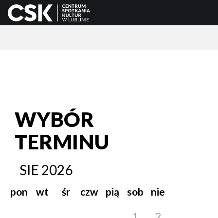
WYBÓR
TERMINU
SIE
2026
pon
wt
śr
czw
pią
sob
nie
1
2