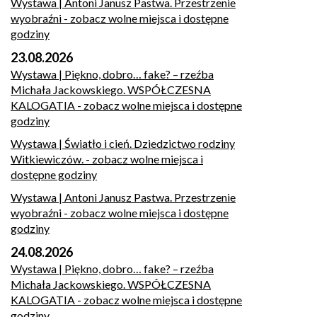
Wystawa | Antoni Janusz Pastwa. Przestrzenie
wyobraźni
- zobacz wolne miejsca i dostępne
godziny
23.08.2026
Wystawa | Piękno, dobro… fake? – rzeźba
Michała Jackowskiego. WSPÓŁCZESNA
KALOGATIA
- zobacz wolne miejsca i dostępne
godziny
Wystawa | Światło i cień. Dziedzictwo rodziny
Witkiewiczów.
- zobacz wolne miejsca i
dostępne godziny
Wystawa | Antoni Janusz Pastwa. Przestrzenie
wyobraźni
- zobacz wolne miejsca i dostępne
godziny
24.08.2026
Wystawa | Piękno, dobro… fake? – rzeźba
Michała Jackowskiego. WSPÓŁCZESNA
KALOGATIA
- zobacz wolne miejsca i dostępne
godziny